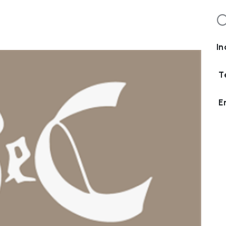
C
In
T
E