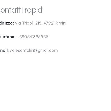
ontatti rapidi
dirizzo:
Via Tripoli, 215, 47921 Rimini
elefono:
+390541395555
mail:
valesantolini@gmail.com