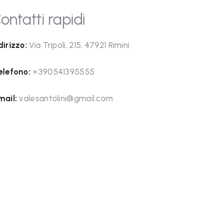
ontatti rapidi
dirizzo:
Via Tripoli, 215, 47921 Rimini
elefono:
+390541395555
mail:
valesantolini@gmail.com