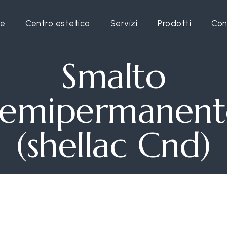
e
Centro estetico
Servizi
Prodotti
Con
Smalto
Semipermanent
(shellac Cnd)