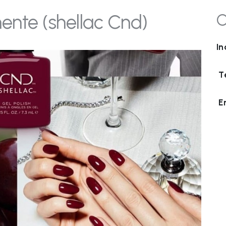
nte (shellac Cnd)
C
In
T
E